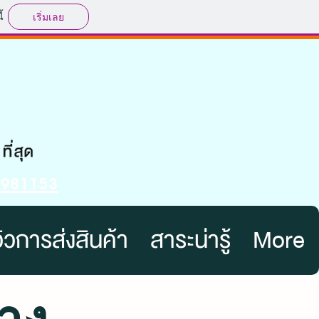
้
เริ่มเลย
-5981153
วิวการส่งสินค้า
สาระน่ารู้
More
่าง